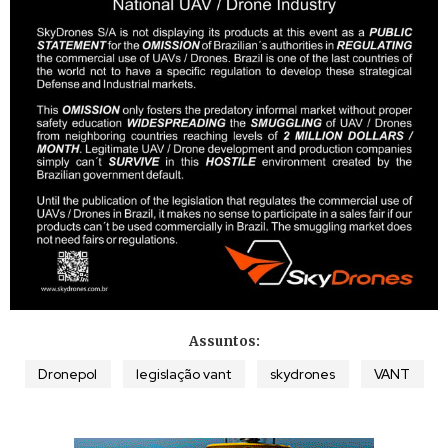
Assuntos:
Dronepol
legislação vant
skydrones
VANT