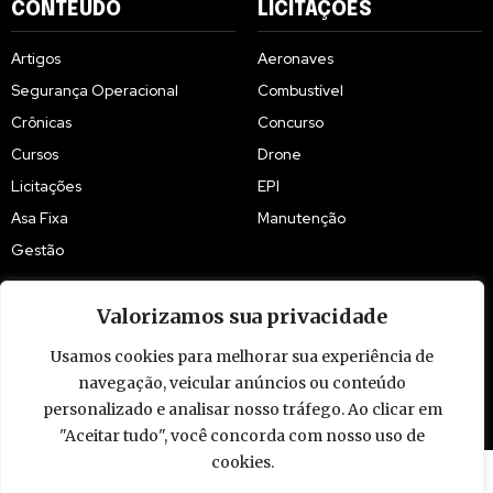
CONTEÚDO
LICITAÇÕES
Artigos
Aeronaves
Segurança Operacional
Combustível
Crônicas
Concurso
Cursos
Drone
Licitações
EPI
Asa Fixa
Manutenção
Gestão
Valorizamos sua privacidade
Usamos cookies para melhorar sua experiência de
navegação, veicular anúncios ou conteúdo
© 2009 - 2026 Piloto Policial. Todos os direitos reservados. Brasil.
personalizado e analisar nosso tráfego. Ao clicar em
"Aceitar tudo", você concorda com nosso uso de
cookies.