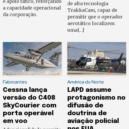
e apoio tático, reforçando
de alta tecnologia
a capacidade operacional
TrakkaCam, capaz de
da corporação.
permitir que o operador
aerotático localizem
uma[…]
Fabricantes
América do Norte
Cessna lança
LAPD assume
versão do C408
protagonismo no
SkyCourier com
difusão de
porta operável
doutrina de
em voo
aviação policial
nos EUA