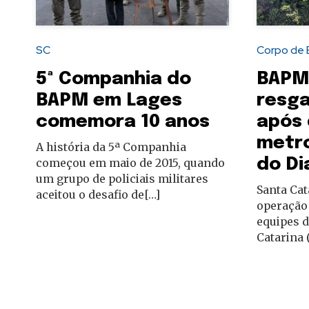
autoridades
SC
Corpo de 
5ª Companhia do
BAPM
BAPM em Lages
resga
comemora 10 anos
após 
metr
A história da 5ª Companhia
do Di
começou em maio de 2015, quando
um grupo de policiais militares
Santa Cat
aceitou o desafio de[…]
operação
equipes d
Catarina 