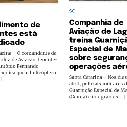
SC
Companhia de
dimento de
Aviação de La
ntes está
treina Guarniç
dicado
Especial de Ma
tarina – O comandante da
sobre seguran
hia de Aviação, tenente-
operações aér
Antônio Fernando
explica que o helicóptero
Santa Catarina – Nos dias 
]
abril, policiais militares 
Guarnição Especial de Ma
(Gemfa) e integrantes[…]