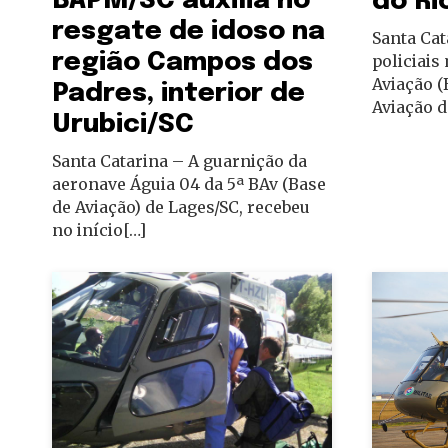
BAPM/SC auxilia no
do Ri
resgate de idoso na
Santa Cat
região Campos dos
policiais
Aviação (
Padres, interior de
Aviação d
Urubici/SC
Santa Catarina – A guarnição da
aeronave Águia 04 da 5ª BAv (Base
de Aviação) de Lages/SC, recebeu
no início[…]