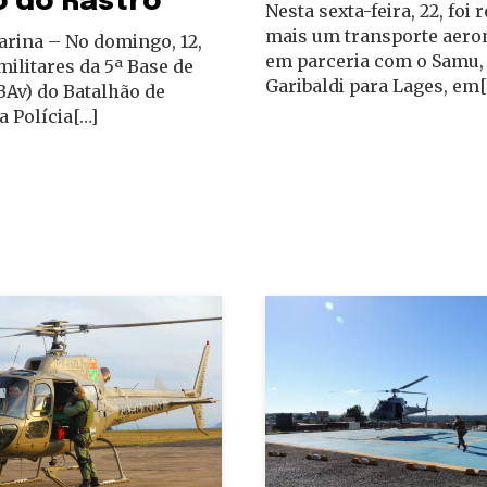
o do Rastro
Nesta sexta-feira, 22, foi 
mais um transporte aer
arina – No domingo, 12,
em parceria com o Samu, 
 militares da 5ª Base de
Garibaldi para Lages, em[
BAv) do Batalhão de
a Polícia[…]