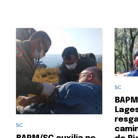
SC
BAPM
Lages
resga
SC
camin