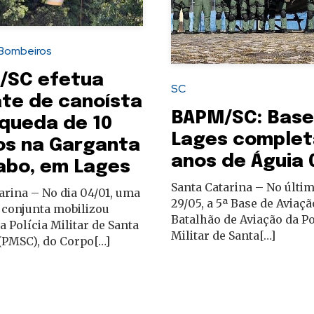
Bombeiros
/SC efetua
SC
te de canoísta
BAPM/SC: Base
queda de 10
Lages complet
os na Garganta
anos de Águia 
abo, em Lages
Santa Catarina – No últim
arina – No dia 04/01, uma
29/05, a 5ª Base de Aviaçã
 conjunta mobilizou
Batalhão de Aviação da Po
a Polícia Militar de Santa
Militar de Santa[…]
(PMSC), do Corpo[…]