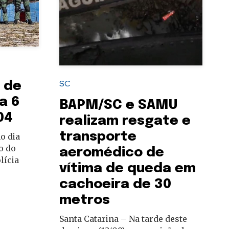
SC
 de
a 6
BAPM/SC e SAMU
04
realizam resgate e
transporte
o dia
o do
aeromédico de
lícia
vítima de queda em
cachoeira de 30
metros
Santa Catarina – Na tarde deste