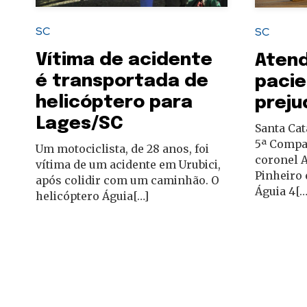
SC
SC
Vítima de acidente
Aten
é transportada de
pacie
helicóptero para
preju
Lages/SC
Santa Ca
5ª Compan
Um motociclista, de 28 anos, foi
coronel 
vítima de um acidente em Urubici,
Pinheiro 
após colidir com um caminhão. O
Águia 4[…
helicóptero Águia[…]