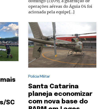
domingo (13/09), a guarnição de
operações aéreas do Águia 04 foi
acionada pela equipe[…]
Polícia Militar
 mais
Santa Catarina
planeja economizar
com nova base do
es/SC