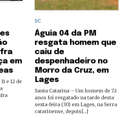
SC
ges
Águia 04 da PM
ão
resgata homem que
fra
caiu de
ça em
despenhadeiro no
eas
Morro da Cruz, em
Lages
11 e 12 de
da
Santa Catarina – Um homem de 72
fra
anos foi resgatado na tarde desta
sexta-feira (30) em Lages, na Serra
catarinense, depois[…]