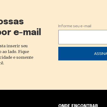
ossas
Informe seu e-mail
por e-mail
sta inserir seu
 ao lado. Fique
acidade e somente
cê.
ONDE ENCONTRAR