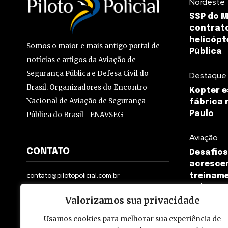
Nordeste
SSP do 
contrato
helicópt
Somos o maior e mais antigo portal de
Pública
notícias e artigos da Aviação de
Segurança Pública e Defesa Civil do
Destaque
Brasil. Organizadores do Encontro
Kopter e
Nacional de Aviação de Segurança
fábrica 
Paulo
Pública do Brasil - ENAVSEG
Aviação
CONTATO
Desafios
acresce
contato@pilotopolicial.com.br
treiname
Delawar
Valorizamos sua privacidade
Usamos cookies para melhorar sua experiência de