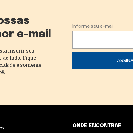
ossas
Informe seu e-mail
por e-mail
sta inserir seu
 ao lado. Fique
acidade e somente
cê.
ONDE ENCONTRAR
co