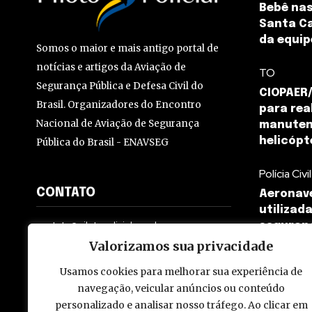
Bebê nas
Santa Ca
da equip
Somos o maior e mais antigo portal de
notícias e artigos da Aviação de
TO
Segurança Pública e Defesa Civil do
CIOPAER/
Brasil. Organizadores do Encontro
para rea
Nacional de Aviação de Segurança
manuten
helicópt
Pública do Brasil - ENAVSEG
Polícia Civil
CONTATO
Aeronave 
utilizad
contato@pilotopolicial.com.br
seguran
Valorizamos sua privacidade
Usamos cookies para melhorar sua experiência de
navegação, veicular anúncios ou conteúdo
personalizado e analisar nosso tráfego. Ao clicar em