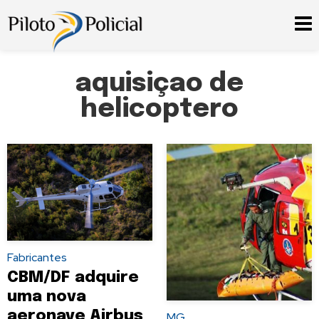
aquisiçao de
helicoptero
Fabricantes
CBM/DF adquire
uma nova
aeronave Airbus
MG