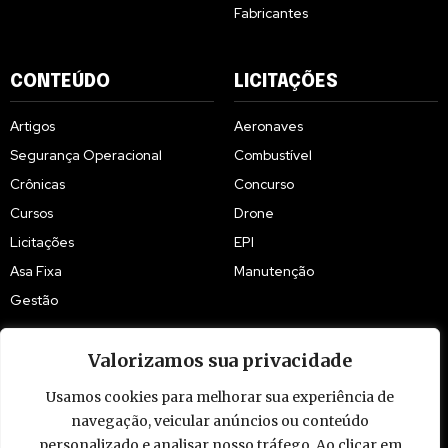
Fabricantes
CONTEÚDO
LICITAÇÕES
Artigos
Aeronaves
Segurança Operacional
Combustível
Crônicas
Concurso
Cursos
Drone
Licitações
EPI
Asa Fixa
Manutenção
Gestão
Valorizamos sua privacidade
Usamos cookies para melhorar sua experiência de
navegação, veicular anúncios ou conteúdo
© 2009 - 2026 Piloto Policial. Todos os direitos reservados. Brasil.
personalizado e analisar nosso tráfego. Ao clicar em