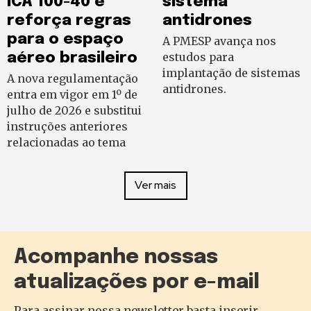
ICA 100-40 e
sistema
reforça regras
antidrones
para o espaço
A PMESP avança nos
aéreo brasileiro
estudos para
implantação de sistemas
A nova regulamentação
antidrones.
entra em vigor em 1º de
julho de 2026 e substitui
instruções anteriores
relacionadas ao tema
Ver mais
Acompanhe nossas
atualizações por e-mail
Para assinar nossa newsletter basta inserir