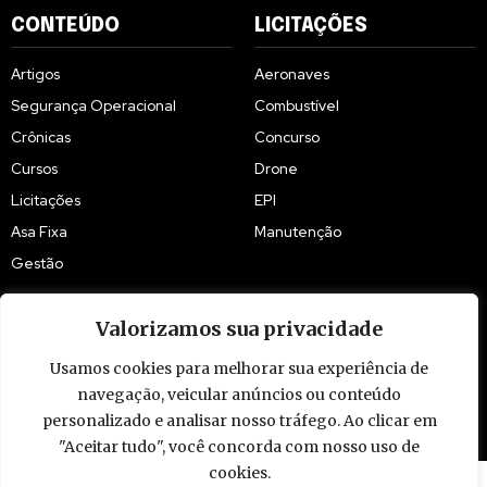
CONTEÚDO
LICITAÇÕES
Artigos
Aeronaves
Segurança Operacional
Combustível
Crônicas
Concurso
Cursos
Drone
Licitações
EPI
Asa Fixa
Manutenção
Gestão
Valorizamos sua privacidade
Usamos cookies para melhorar sua experiência de
navegação, veicular anúncios ou conteúdo
© 2009 - 2026 Piloto Policial. Todos os direitos reservados. Brasil.
personalizado e analisar nosso tráfego. Ao clicar em
"Aceitar tudo", você concorda com nosso uso de
cookies.